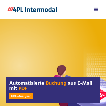
Zum
Inhalt
springen
Automatisierte
Buchung
aus E-Mail
mit
PDF
PDF-Analyser