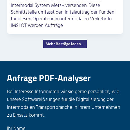
Intermodal System Mets+ versenden. Diese
Schnittstelle umfasst den Initalauftrag der Kunden
für diesen Operateur im intermodalen Verkehr. In
IMSLOT werden Aufträge
Mehr Beiträge laden ...
Anfrage PDF-Analyser
Bei Interesse Informieren wir sie gerne persönlich, wie
unsere Softwarelösungen für die Digitalisierung der
intermodalen Transportbranche in Ihrem Unternehmen
zu Einsatz kommt.
B
Ihr Name