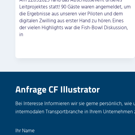
Am 22.05.2025 fand das Abschlussevent unseres
Leitprojektes statt! 90 Gäste waren angemeldet, um
die Ergebnisse aus unseren vier Piloten und dem
digitalen Zwilling aus erster Hand zu hören. Eines
der vielen Highlights war die Fish-Bowl Diskussion,
in
Anfrage CF Illustrator
Bei Interesse Informieren wir sie gerne persönlich, wie 
intermodalen Transportbranche in Ihrem Unternehmen 
B
Ihr Name