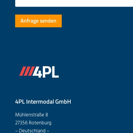
e
l
s
d
F
l
e
e
l
e
d
r
l
.
e
e
r
.
4PL Intermodal GmbH
Mühlenstraße 8
27356 Rotenburg
– Deutschland –