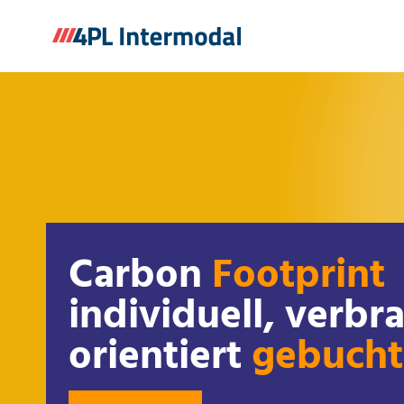
Zum
Inhalt
springen
Carbon
Footprint
individuell, verbr
orientiert
gebucht