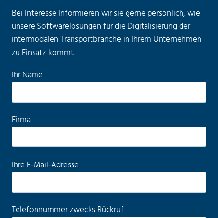
Bei Interesse Informieren wir sie gerne persönlich, wie
unsere Softwarelösungen für die Digitalisierung der
intermodalen Transportbranche in Ihrem Unternehmen
zu Einsatz kommt.
B
Ihr Name
i
t
t
Firma
e
l
a
B
Ihre E-Mail-Adresse
s
i
s
t
e
t
d
Telefonnummer zwecks Rückruf
e