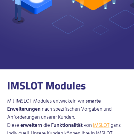
IMSLOT Modules
Mit IMSLOT Modules entwickeln wir
smarte
Erweiterungen
nach spezifischen Vorgaben und
Anforderungen unserer Kunden.
Diese
erweitern
die
Funktionalität
von
IMSLOT
ganz
individuell. Unsere Kunden können ihre in IMSLOT