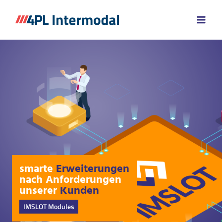
Zum
Inhalt
springen
smarte
Erwei­terungen
nach Anforder­ungen
unserer
Kunden
IMSLOT Modules