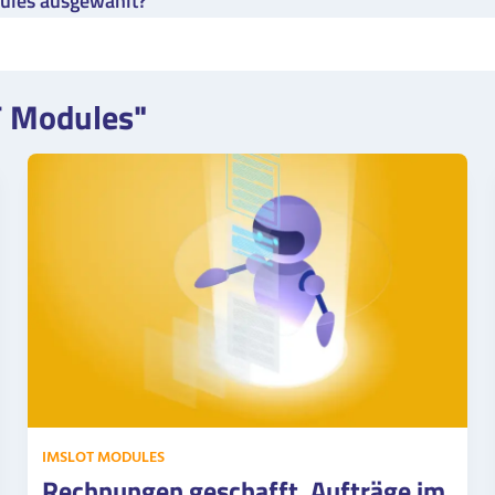
ules ausgewählt?
T Modules"
IMSLOT MODULES
Rechnungen geschafft, Aufträge im