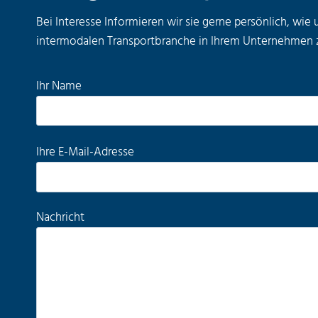
Bei Interesse Informieren wir sie gerne persönlich, wie 
intermodalen Transportbranche in Ihrem Unternehmen 
B
Ihr Name
i
t
t
B
Ihre E-Mail-Adresse
e
i
l
t
a
t
Nachricht
s
e
s
l
e
a
d
s
i
s
e