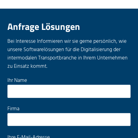
Anfrage Lösungen
Bei Interesse Informieren wir sie gerne persönlich, wie
unsere Softwarelösungen für die Digitalisierung der
intermodalen Transportbranche in Ihrem Unternehmen
zu Einsatz kommt.
B
Ihr Name
i
t
t
Firma
e
l
a
B
Ihre E-Mail-Adresse