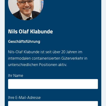
Nils Olaf Klabunde
Geschäftsführung
Nils-Olaf Klabunde ist seit über 20 Jahren im
intermodalen containerisierten Güterverkehr in
unterschiedlichen Positionen aktiv.
B
Ihr Name
i
t
t
B
Ihre E-Mail-Adresse
e
i