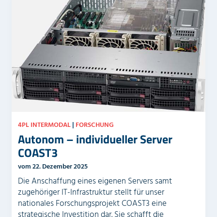
l
e
d
r
l
.
e
e
r
.
4PL INTERMODAL
|
FORSCHUNG
Autonom – individueller Server
COAST3
vom 22. Dezember 2025
Die Anschaffung eines eigenen Servers samt
zugehöriger IT-Infrastruktur stellt für unser
nationales Forschungsprojekt COAST3 eine
strategische Investition dar. Sie schafft die