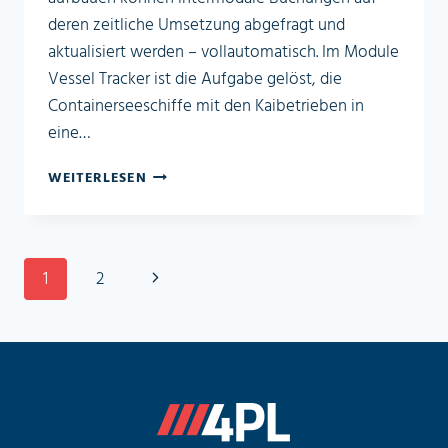
deren zeitliche Umsetzung abgefragt und
aktualisiert werden – vollautomatisch. Im Module
Vessel Tracker ist die Aufgabe gelöst, die
Containerseeschiffe mit den Kaibetrieben in
eine…
VESSEL
WEITERLESEN
TRACKER
Seitennavigation
Nächste
1
2
Seite