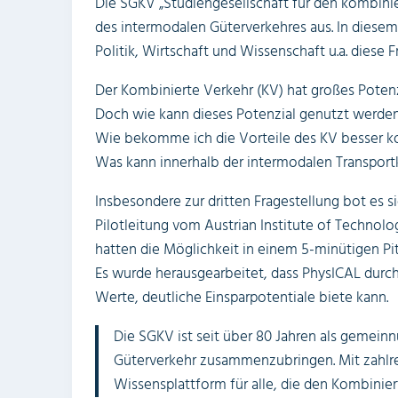
Die SGKV „Studiengesellschaft für den kombinier
des intermodalen Güterverkehres aus. In diesem
Politik, Wirtschaft und Wissenschaft u.a. diese F
Der Kombinierte Verkehr (KV) hat großes Potenz
Doch wie kann dieses Potenzial genutzt werde
Wie bekomme ich die Vorteile des KV besser 
Was kann innerhalb der intermodalen Transportk
Insbesondere zur dritten Fragestellung bot es s
Pilotleitung vom Austrian Institute of Technolo
hatten die Möglichkeit in einem 5-minütigen Pit
Es wurde herausgearbeitet, dass PhysICAL durc
Werte, deutliche Einsparpotentiale biete kann.
Die SGKV ist seit über 80 Jahren als gemeinn
Güterverkehr zusammenzubringen. Mit zahlre
Wissensplattform für alle, die den Kombinie