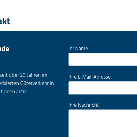
akt
nde
B
Ihr Name
i
t
t
 seit über 20 Jahren im
B
Ihre E-Mail-Adresse
e
risierten Güterverkehr in
i
l
tionen aktiv.
t
a
t
Ihre Nachricht
s
e
s
l
e
a
d
s