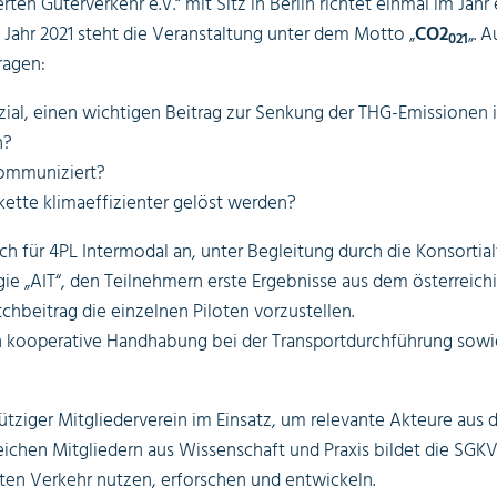
ten Güterverkehr e.V.“ mit Sitz in Berlin richtet einmal im Jah
 Jahr 2021 steht die Veranstaltung unter dem Motto „
CO2
„. 
021
ragen:
ial, einen wichtigen Beitrag zur Senkung der THG-Emissionen i
n?
kommuniziert?
ette klimaeffizienter gelöst werden?
ich für 4PL Intermodal an, unter Begleitung durch die Konsortia
gie „AIT“, den Teilnehmern erste Ergebnisse aus dem österreichi
chbeitrag die einzelnen Piloten vorzustellen.
h kooperative Handhabung bei der Transportdurchführung sowie
ütziger Mitgliederverein im Einsatz, um relevante Akteure aus
ichen Mitgliedern aus Wissenschaft und Praxis bildet die SG
rten Verkehr nutzen, erforschen und entwickeln.