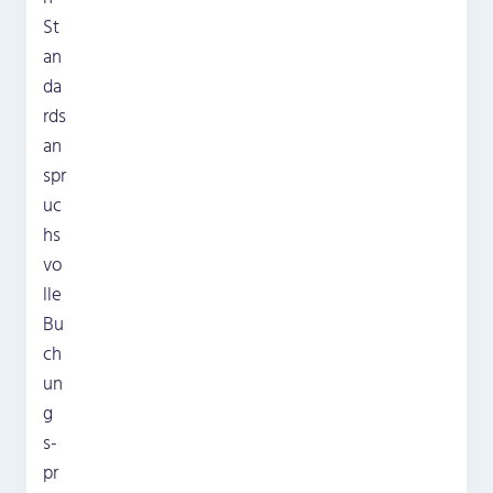
St
an
da
rds
an
spr
uc
hs
vo
lle
Bu
ch
un
g
s­
pr