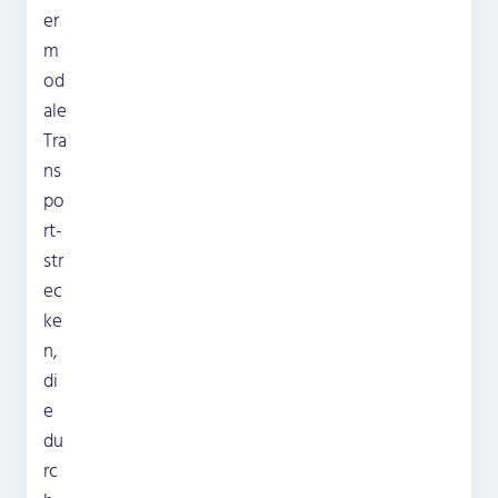
er
m
od
ale
Tra
ns
po
rt­
str
ec
ke
n,
di
e
du
rc