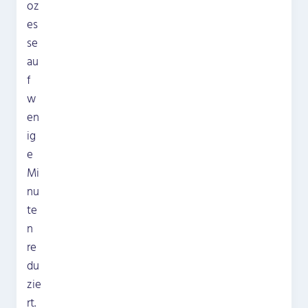
oz
es
se
au
f
w
en
ig
e
Mi
nu
te
n
re
du
zie
rt.