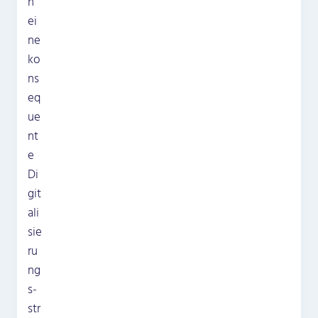
h
ei
ne
ko
ns
eq
ue
nt
e
Di
git
ali
sie
ru
ng
s­
str