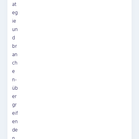
at
eg
ie
un
d
br
an
ch
e
n­
üb
er
gr
eif
en
de
n